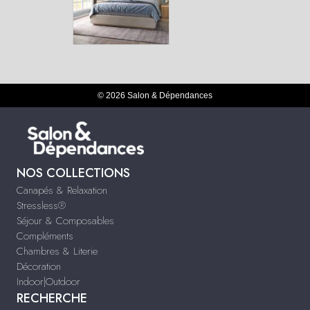
© 2026 Salon & Dépendances
NOS COLLECTIONS
Canapés & Relaxation
Stressless®
Séjour & Composables
Compléments
Chambres & Literie
Décoration
Indoor|Outdoor
RECHERCHE