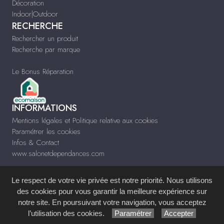
Décoration
Indoor|Outdoor
RECHERCHE
Rechercher un produit
Recherche par marque
Le Bonus Réparation
INFORMATIONS
Mentions légales et Politique relative aux cookies
Paramétrer les cookies
Infos & Contact
www.salonetdependances.com
Le respect de votre vie privée est notre priorité. Nous utilisons
des cookies pour vous garantir la meilleure expérience sur
notre site. En poursuivant votre navigation, vous acceptez
Site réalisé avec le
Système de Gestion de Contenu (SGC)
imagenia
, créé et
l’utilisation des cookies.
Paramétrer
Accepter
développé en France par
mémoire d'images
.