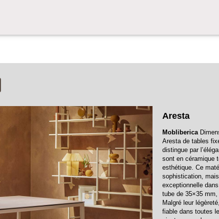
Aresta
Mobliberica
Dimensi
Aresta de tables fi
distingue par l’élég
sont en céramique te
esthétique. Ce maté
sophistication, mais
exceptionnelle dans 
tube de 35×35 mm, q
Malgré leur légèret
fiable dans toutes l