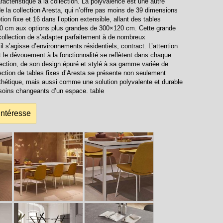
ractéristique à la collection. La polyvalence est une autre
de la collection Aresta, qui n’offre pas moins de 39 dimensions
tion fixe et 16 dans l’option extensible, allant des tables
 cm aux options plus grandes de 300×120 cm. Cette grande
 collection de s’adapter parfaitement à de nombreux
l s’agisse d’environnements résidentiels, contract. L’attention
t le dévouement à la fonctionnalité se reflètent dans chaque
lection, de son design épuré et stylé à sa gamme variée de
ection de tables fixes d’Aresta se présente non seulement
hétique, mais aussi comme une solution polyvalente et durable
soins changeants d’un espace. table
intéresse