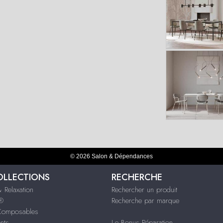
© 2026 Salon & Dépendances
OLLECTIONS
RECHERCHE
 Relaxation
Rechercher un produit
s®
Recherche par marque
Composables
nts
Le Bonus Réparation