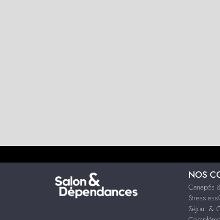
NOS C
Canapés &
Stressles
Séjour & 
Compléme