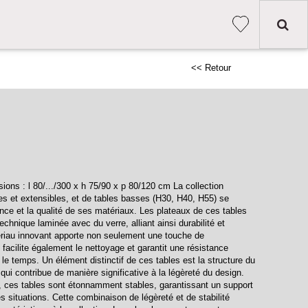
<< Retour
ons : l 80/.../300 x h 75/90 x p 80/120 cm La collection
xes et extensibles, et de tables basses (H30, H40, H55) se
ance et la qualité de ses matériaux. Les plateaux de ces tables
chnique laminée avec du verre, alliant ainsi durabilité et
riau innovant apporte non seulement une touche de
 facilite également le nettoyage et garantit une résistance
le temps. Un élément distinctif de ces tables est la structure du
ui contribue de manière significative à la légèreté du design.
é, ces tables sont étonnamment stables, garantissant un support
es situations. Cette combinaison de légèreté et de stabilité