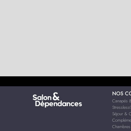
NOS C
Canapés &
Stressles
Séjour & 
Compléme
Chambres 