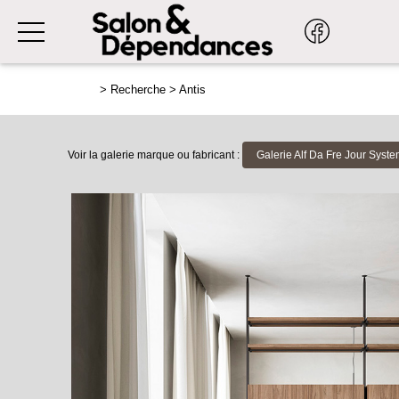
>
Recherche
>
Antis
Voir la galerie marque ou fabricant :
Galerie Alf Da Fre Jour Syst