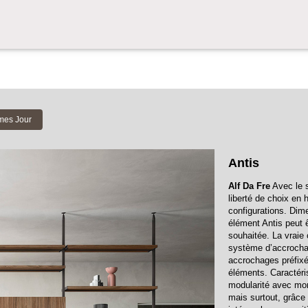
emes Jour
Antis
Alf Da Fre
Avec le s
liberté de choix en 
configurations. Dim
élément Antis peut ê
souhaitée. La vraie 
système d’accrocha
accrochages préfixé
éléments. Caractéri
modularité avec mon
mais surtout, grâce