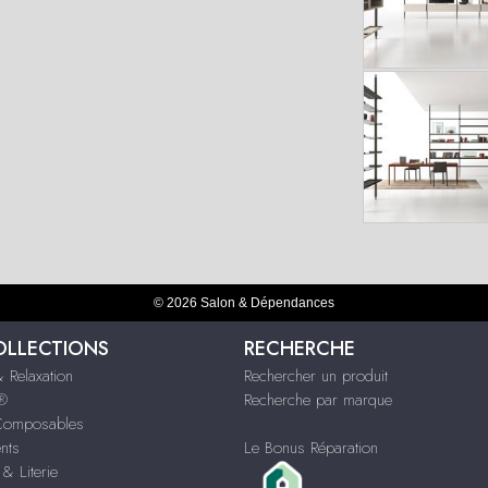
© 2026 Salon & Dépendances
OLLECTIONS
RECHERCHE
 Relaxation
Rechercher un produit
s®
Recherche par marque
Composables
nts
Le Bonus Réparation
& Literie