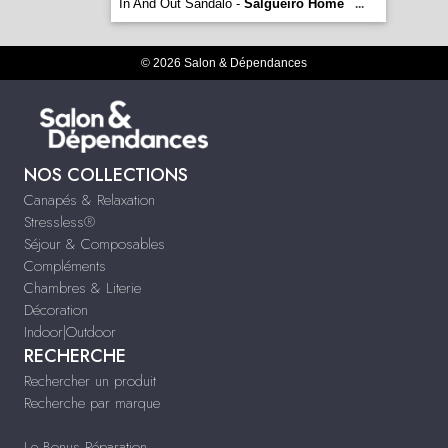
In And Out Sandalo -
Salgueiro Home
...
© 2026 Salon & Dépendances
NOS COLLECTIONS
Canapés & Relaxation
Stressless®
Séjour & Composables
Compléments
Chambres & Literie
Décoration
Indoor|Outdoor
RECHERCHE
Rechercher un produit
Recherche par marque
Le Bonus Réparation