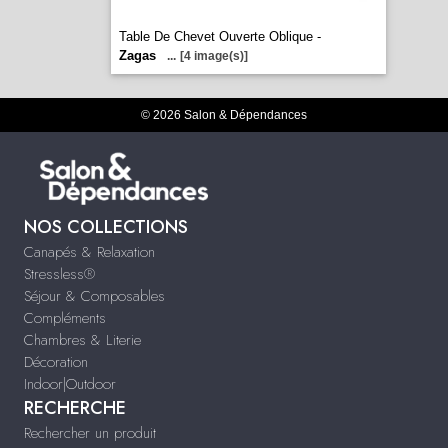
Table De Chevet Ouverte Oblique -
Zagas
...
[4 image(s)]
© 2026 Salon & Dépendances
NOS COLLECTIONS
Canapés & Relaxation
Stressless®
Séjour & Composables
Compléments
Chambres & Literie
Décoration
Indoor|Outdoor
RECHERCHE
Rechercher un produit