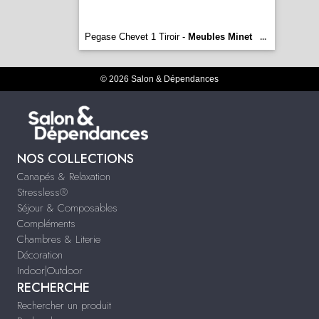
Pegase Chevet 1 Tiroir -
Meubles Minet
...
© 2026 Salon & Dépendances
NOS COLLECTIONS
Canapés & Relaxation
Stressless®
Séjour & Composables
Compléments
Chambres & Literie
Décoration
Indoor|Outdoor
RECHERCHE
Rechercher un produit