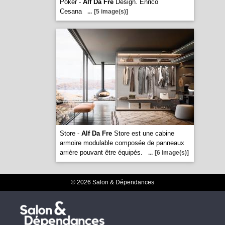
Poker -
Alf Da Fre
Design. Enrico
Cesana
...
[5 image(s)]
Store -
Alf Da Fre
Store est une cabine
armoire modulable composée de panneaux
arrière pouvant être équipés.
...
[6 image(s)]
© 2026 Salon & Dépendances