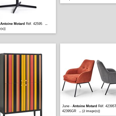
-
Antoine Motard
Réf. 42595
...
(s)]
June -
Antoine Motard
Réf. 42395T
42395GR
...
[2 image(s)]