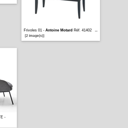
Frivoles 01 -
Antoine Motard
Réf. 41402
...
[2 image(s)]
E -