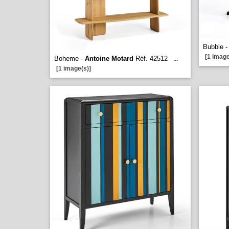
Bubble 
[1 image
Boheme -
Antoine Motard
Réf. 42512
...
[1 image(s)]