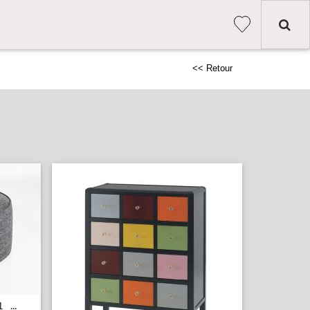
<< Retour
1
...