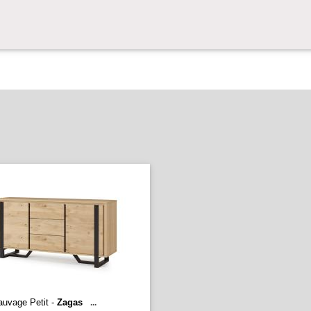
auvage Petit -
Zagas
...