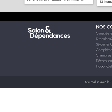
[3 image
NOS C
Canapés &
Stressles
Séjour & 
Compléme
Chambres 
Décoration
Indoor|Ou
Site réalisé avec le
S