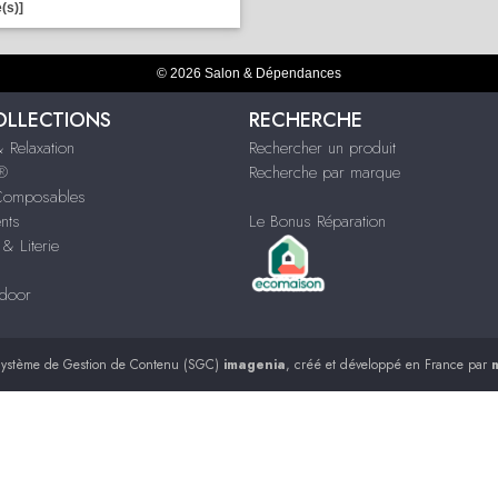
(s)]
© 2026 Salon & Dépendances
OLLECTIONS
RECHERCHE
 Relaxation
Rechercher un produit
s®
Recherche par marque
Composables
nts
Le Bonus Réparation
& Literie
tdoor
ystème de Gestion de Contenu (SGC)
imagenia
, créé et développé en France par