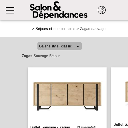
>
Séjours et composables
>
Zagas sauvage
Zagas
Sauvage Séjour
Buffet S
Buffet Sauvage -
Zagas
...
[3 image(s)]