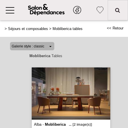
<< Retour
>
Séjours et composables
>
Mobliberica tables
Mobliberica
Tables
Alba -
Mobliberica
...
[2 image(s)]