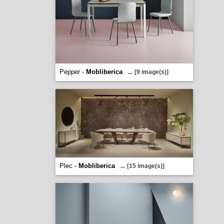
Pepper -
Mobliberica
...
[9 image(s)]
Plec -
Mobliberica
...
[15 image(s)]