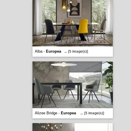
Alba -
Europea
...
[5 image(s)]
Alizee Bridge -
Europea
...
[5 image(s)]