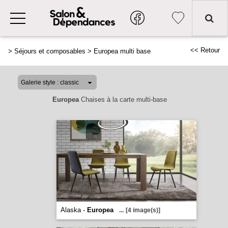
<< Retour
>
Séjours et composables
>
Europea multi base
Europea
Chaises à la carte multi-base
Alaska -
Europea
...
[4 image(s)]