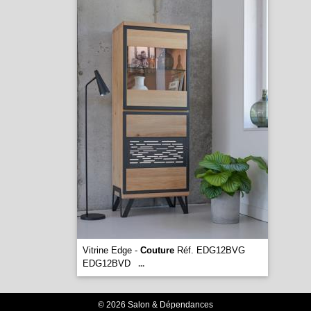
Vitrine Edge -
Couture
Réf. EDG12BVG
EDG12BVD
...
© 2026 Salon & Dépendances