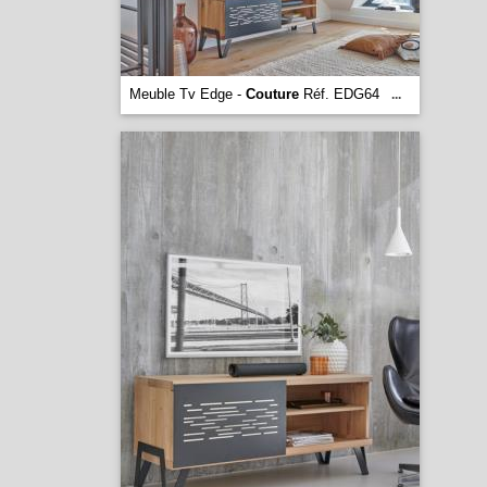
Meuble Tv Edge -
Couture
Réf. EDG64
...