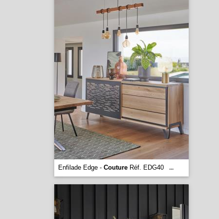
Enfilade Edge -
Couture
Réf. EDG40
...