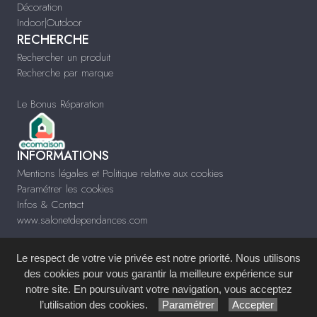
Décoration
Indoor|Outdoor
RECHERCHE
Rechercher un produit
Recherche par marque
Le Bonus Réparation
INFORMATIONS
Mentions légales et Politique relative aux cookies
Paramétrer les cookies
Infos & Contact
www.salonetdependances.com
Le respect de votre vie privée est notre priorité. Nous utilisons
des cookies pour vous garantir la meilleure expérience sur
notre site. En poursuivant votre navigation, vous acceptez
Site réalisé avec le
Système de Gestion de Contenu (SGC)
imagenia
, créé et
l’utilisation des cookies.
Paramétrer
Accepter
développé en France par
mémoire d'images
.