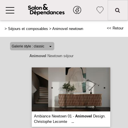
<< Retour
>
Séjours et composables
>
Animovel newtown
Animovel
Newtown séjour
Ambiance Newtown 01 -
Animovel
Design.
Christophe Lecomte
...