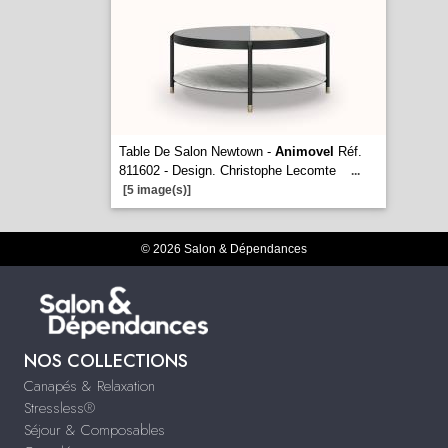
Table De Salon Newtown -
Animovel
Réf.
811602 - Design. Christophe Lecomte
...
[5 image(s)]
© 2026 Salon & Dépendances
NOS COLLECTIONS
Canapés & Relaxation
Stressless®
Séjour & Composables