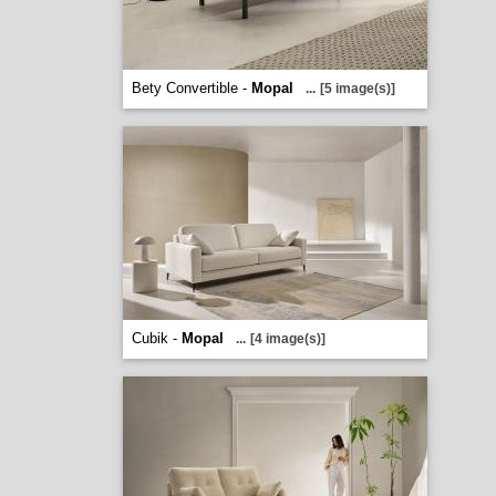
Bety Convertible -
Mopal
...
[5 image(s)]
Cubik -
Mopal
...
[4 image(s)]