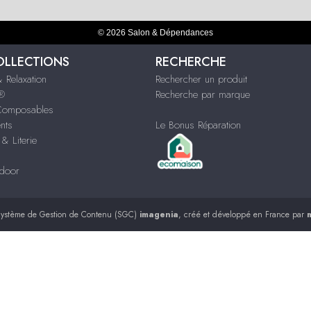
© 2026 Salon & Dépendances
OLLECTIONS
RECHERCHE
 Relaxation
Rechercher un produit
s®
Recherche par marque
Composables
nts
Le Bonus Réparation
& Literie
tdoor
ystème de Gestion de Contenu (SGC)
imagenia
, créé et développé en France par