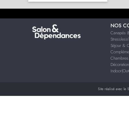
NOS C
Canapés &
Stressles
Séjour & 
Compléme
Chambres 
Décoration
Indoor|Ou
Site réalisé avec le
S