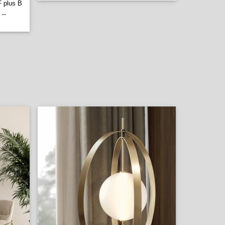
F plus B
...