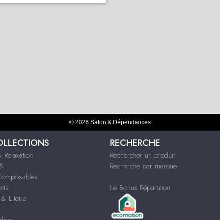
© 2026 Salon & Dépendances
OLLECTIONS
RECHERCHE
 Relaxation
Rechercher un produit
s®
Recherche par marque
Composables
nts
Le Bonus Réparation
& Literie