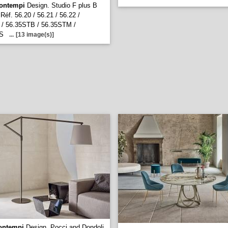
ontempi
Design. Studio F plus B
Réf. 56.20 / 56.21 / 56.22 /
 / 56.35STB / 56.35STM /
S
...
[13 image(s)]
ontempi
Design. Pocci and Dondoli