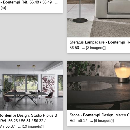
 -
Bontempi
Réf. 56.48 / 56.49
...
(s)]
Sferatus Lampadaire -
Bontempi
Ré
56.50
...
[2 image(s)]
Stone -
Bontempi
Design. Marco Co
Bontempi
Design. Studio F plus B
Réf. 56.17
Réf. 56.25 / 56.31 / 56.32 /
...
[9 image(s)]
 / 56.37
...
[13 image(s)]