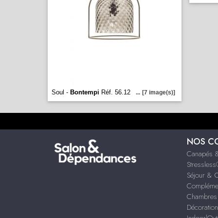
Soul -
Bontempi
Réf. 56.12
...
[7 image(s)]
NOS C
Canapés &
Stressles
Séjour & 
Compléme
Chambres 
Décoration