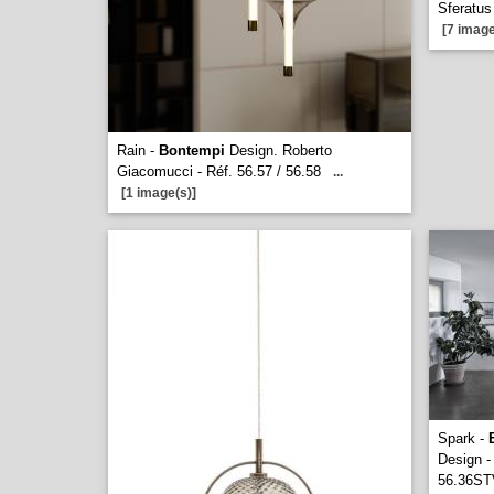
Sferatus
[7 image
Rain -
Bontempi
Design. Roberto
Giacomucci - Réf. 56.57 / 56.58
...
[1 image(s)]
Spark -
Design - 
56.36STV