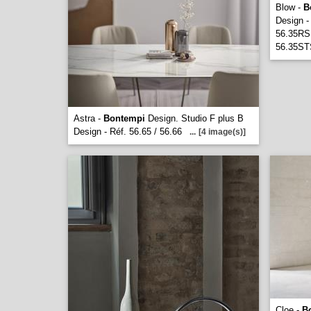
Blow -
B
Design - 
56.35RS
56.35ST
Astra -
Bontempi
Design. Studio F plus B
Design - Réf. 56.65 / 56.66
...
[4 image(s)]
Cloe -
B