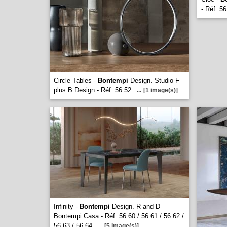
- Réf. 56
Circle Tables -
Bontempi
Design. Studio F
plus B Design - Réf. 56.52
...
[1 image(s)]
Infinity -
Bontempi
Design. R and D
Bontempi Casa - Réf. 56.60 / 56.61 / 56.62 /
56.63 / 56.64
...
[5 image(s)]