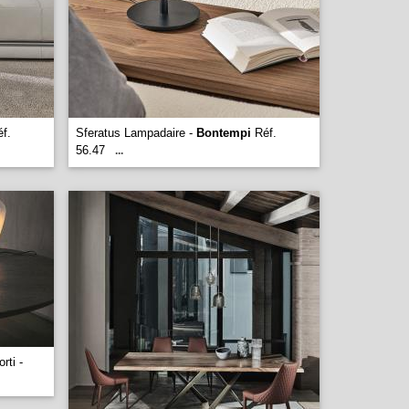
f.
Sferatus Lampadaire -
Bontempi
Réf.
56.47
...
rti -