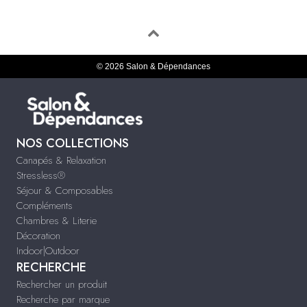
© 2026 Salon & Dépendances
NOS COLLECTIONS
Canapés & Relaxation
Stressless®
Séjour & Composables
Compléments
Chambres & Literie
Décoration
Indoor|Outdoor
RECHERCHE
Rechercher un produit
Recherche par marque