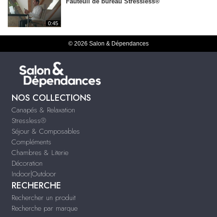
Fauteuil de bureau Stressless®
0:45
© 2026 Salon & Dépendances
NOS COLLECTIONS
Canapés & Relaxation
Stressless®
Séjour & Composables
Compléments
Chambres & Literie
Décoration
Indoor|Outdoor
RECHERCHE
Rechercher un produit
Recherche par marque