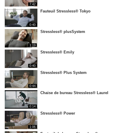
7:42
Fauteuil Stressless® Tokyo
0:40
Stressless® plusSystem
1:19
Stressless® Emily
0:40
Stressless® Plus System
0:44
Chaise de bureau Stressless® Laurel
0:14
Stressless® Power
1:06