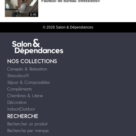
Fauteuil de bureau Stressless®
0:45
© 2026 Salon & Dépendances
NOS COLLECTIONS
Canapés & Relaxation
Stressless®
Séjour & Composables
Compléments
Chambres & Literie
Décoration
Indoor|Outdoor
RECHERCHE
Rechercher un produit
Recherche par marque