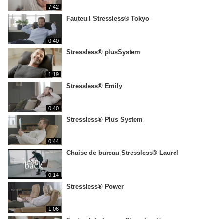
7:42
Fauteuil Stressless® Tokyo
0:40
Stressless® plusSystem
1:19
Stressless® Emily
0:40
Stressless® Plus System
0:44
Chaise de bureau Stressless® Laurel
0:14
Stressless® Power
1:06