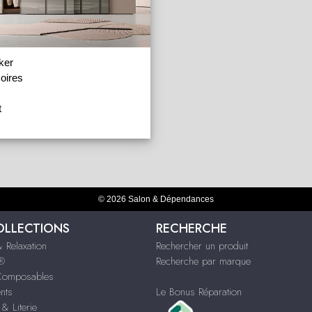
ker
oires
t
© 2026 Salon & Dépendances
OLLECTIONS
RECHERCHE
 Relaxation
Rechercher un produit
s®
Recherche par marque
Composables
nts
Le Bonus Réparation
& Literie