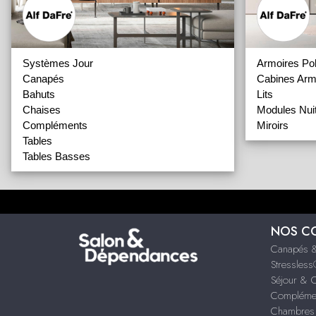
Systèmes Jour
Armoires Po
Canapés
Cabines Arm
Bahuts
Lits
Chaises
Modules Nui
Compléments
Miroirs
Tables
Tables Basses
NOS C
Canapés &
Stressles
Séjour & 
Compléme
Chambres 