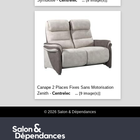
Symbiose -
Centrelec
...
[8 image(s)]
Canape 2 Places Fixes Sans Motorisation
Zenith -
Centrelec
...
[9 image(s)]
© 2026 Salon & Dépendances