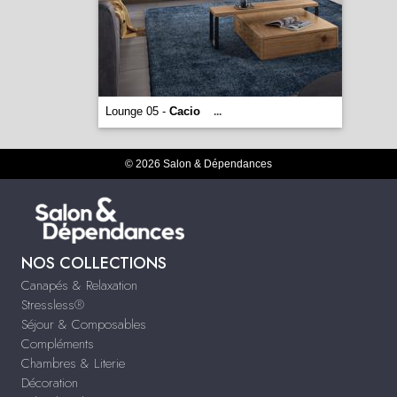
Lounge 05 -
Cacio
...
© 2026 Salon & Dépendances
NOS COLLECTIONS
Canapés & Relaxation
Stressless®
Séjour & Composables
Compléments
Chambres & Literie
Décoration