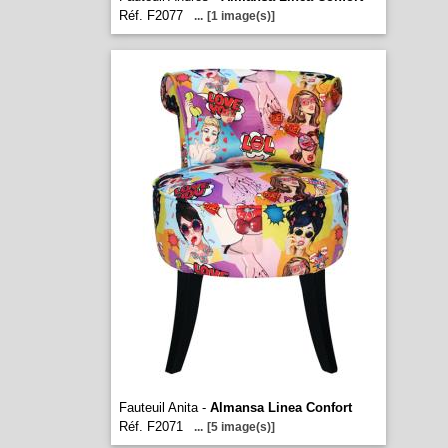
Réf. F2077
...
[1 image(s)]
Fauteuil Anita -
Almansa Linea Confort
Réf. F2071
...
[5 image(s)]